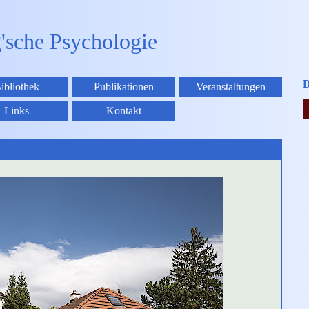
g'sche Psychologie
D
ibliothek
Publikationen
Veranstaltungen
Links
Kontakt