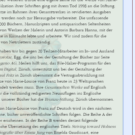
es Weiteren wurde eine eigene Reihe für die Werke von Marie-
ikation ihrer Schriften ging mit ihrem Tod 1998 an die Stiftung.
sätze im Rahmen ihres Gesamtwerkes in revidierten Ausgaben
e werden noch zur Herausgabe vorbereitet. Die umfassende
8000 Büchern, Manuskripten und antiquarischen Seltenheiten
 von Werken der Malerin und Autorin Barbara Hanna, mit der
 in Küsnacht lebte und arbeitete. Wir sind zudem für die
 von Newslettern zuständig.
haben wir bis gegen 20 Teilzeit-Mitarbeiter im In- und Ausland
torotar
, Egg, die uns bei der Gestaltung der Bücher zur Seite
ngeno AG
, Meilen hilft uns, das File-Maker-Programm für den
 Digital
, Zürich, unterstützt uns bei der Gestaltung der
aul Fritz
in Zürich übernimmt die Vertragsabwicklung mit
rke von Marie-Louise von Franz heute in 23 Weltsprachen
ndelt werden muss. Ihre
Gesammelten Werke
auf Englisch
r die vollständig redigierten Neuauflagen ins Englische
 unserer Bücher hat die
Brunau-Stiftung
, Zürich übernommen.
on Marie-Louise von Franz auf Deutsch wird in den nächsten
e, bisher unveröffentlichte Schriften folgen. Die Reihe A der
r erscheinen. In der Reihe B werden derzeit folgende
sche Übersetzung des englischen Titels
Striving toward Holness
iografie über Emma Jung
von Emelda Gaudissart, eine