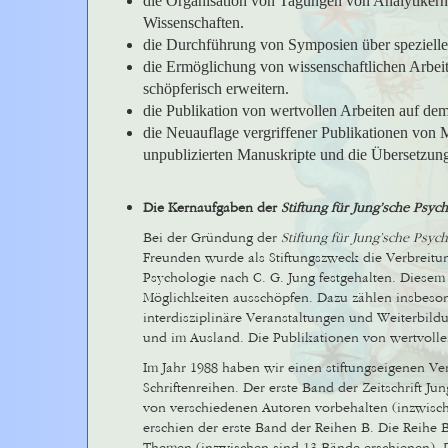
die Organisation von Tagungen von Analytikern
Wissenschaften.
die Durchführung von Symposien über spezielle
die Ermöglichung von wissenschaftlichen Arbeit
schöpferisch erweitern.
die Publikation von wertvollen Arbeiten auf de
die Neuauflage vergriffener Publikationen von 
unpublizierten Manuskripte und die Übersetzunge
Die Kernaufgaben der
Stiftung für Jung’sche Psyc
Bei der Gründung der
Stiftung für Jung’sche Psyc
Freunden wurde als Stiftungszweck die Verbreitun
Psychologie nach C. G. Jung festgehalten. Diese
Möglichkeiten ausschöpfen. Dazu zählen insbeso
interdisziplinäre Veranstaltungen und Weiterbildu
und im Ausland. Die Publikationen von wertvollen
Im Jahr 1988 haben wir einen stiftungseigenen Ve
Schriftenreihen. Der erste Band der Zeitschrift Ju
von verschiedenen Autoren vorbehalten (inzwische
erschien der erste Band der Reihen B. Die Reihe