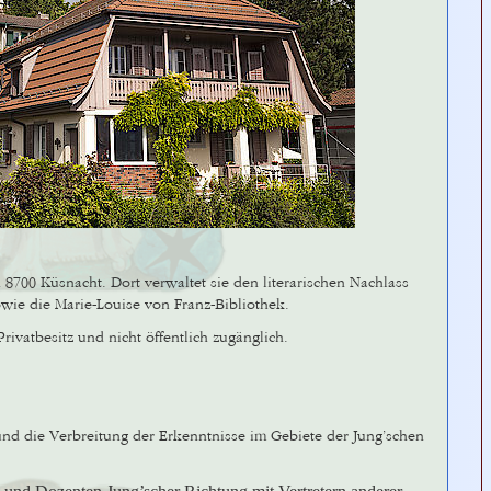
n 8700 Küsnacht. Dort verwaltet sie den literarischen Nachlass
wie die Marie-Louise von Franz-Bibliothek.
rivatbesitz und nicht öffentlich zugänglich.
und die Verbreitung der Erkenntnisse im Gebiete der Jung’schen