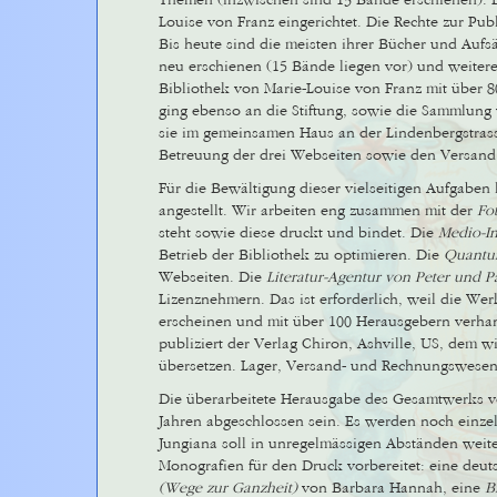
Themen (inzwischen sind 13 Bände erschienen). D
Louise von Franz eingerichtet. Die Rechte zur Publ
Bis heute sind die meisten ihrer Bücher und Auf
neu erschienen (15 Bände liegen vor) und weiter
Bibliothek von Marie-Louise von Franz mit über 
ging ebenso an die Stiftung, sowie die Sammlung
sie im gemeinsamen Haus an der Lindenbergstrasse
Betreuung der drei Webseiten sowie den Versand
Für die Bewältigung dieser vielseitigen Aufgaben 
angestellt. Wir arbeiten eng zusammen mit der
Fo
steht sowie diese druckt und bindet. Die
Medio-I
Betrieb der Bibliothek zu optimieren. Die
Quantum
Webseiten. Die
Literatur-Agentur von Peter und P
Lizenznehmern. Das ist erforderlich, weil die We
erscheinen und mit über 100 Herausgebern verha
publiziert der Verlag Chiron, Ashville, US, dem wi
übersetzen. Lager, Versand- und Rechnungswesen
Die überarbeitete Herausgabe des Gesamtwerks v
Jahren abgeschlossen sein. Es werden noch einzeln
Jungiana soll in unregelmässigen Abständen weite
Monografien für den Druck vorbereitet: eine deut
(Wege zur Ganzheit)
von Barbara Hannah, eine
B