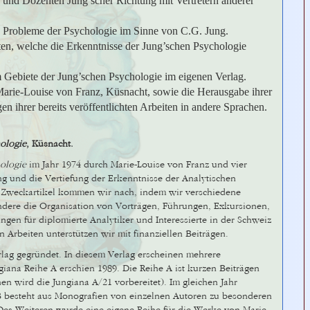
 und Dozenten Jung’scher Richtung mit Vertretern anderer
 Probleme der Psychologie im Sinne von C.G. Jung.
en, welche die Erkenntnisse der Jung’schen Psychologie
m Gebiete der Jung’schen Psychologie im eigenen Verlag.
Marie-Louise von Franz, Küsnacht, sowie die Herausgabe ihrer
n ihrer bereits veröffentlichten Arbeiten in andere Sprachen.
hologie
, Küsnacht.
hologie
im Jahr 1974 durch Marie-Louise von Franz und vier
g und die Vertiefung der Erkenntnisse der Analytischen
m Zweckartikel kommen wir nach, indem wir verschiedene
ndere die Organisation von Vorträgen, Führungen, Exkursionen,
ngen für diplomierte Analytiker und Interessierte in der Schweiz
 Arbeiten unterstützen wir mit finanziellen Beiträgen.
rlag gegründet. In diesem Verlag erscheinen mehrere
ngiana Reihe A erschien 1989. Die Reihe A ist kurzen Beiträgen
n wird die Jungiana A/21 vorbereitet). Im gleichen Jahr
 B besteht aus Monografien von einzelnen Autoren zu besonderen