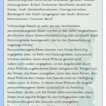
selbstständig oder durch Dritte verarbeitet, gehören: Cookie;
Nutzungsdaten; E-Mail; Nachname; Geschlecht; Anzahl der
Nutzer; Stadt; Geräteinformationen; Sitzungsstatistiken;
Breitengrad (der Stadt); Längengrad (der Stadt); Browser-
Informationen; Vorname; Beruf.
Vollständige Details zu jeder Art von verarbeiteten
personenbezogenen Daten werden in den dafür vorgesehenen
Abschnitten dieser Datenschutzerklärung oder punktuell durch
Erklärungstexte bereitgestellt, die vor der Datenerhebung
angezeigt werden.
Personenbezogene Daten können vom Nutzer freiwillig
angegeben oder, im Falle von Nutzungsdaten, automatisch
erhoben werden, wenn diese Website genutzt wird.
Sofern nicht anders angegeben, ist die Angabe aller durch
diese Website angeforderten Daten obligatorisch. Weigert sich
der Nutzer, die Daten anzugeben, kann dies dazu führen, dass
diese Website dem Nutzer ihre Dienste nicht zur Verfügung
stellen kann. In Fällen, in denen diese Website die Angabe
personenbezogener Daten ausdrücklich als freiwillig
bezeichnet, dürfen sich die Nutzer dafür entscheiden, diese
Daten ohne jegliche Folgen für die Verfügbarkeit oder die
Funktionsfähigkeit des Dienstes nicht anzugeben.