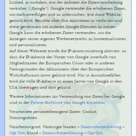
Limited, je nachdem, wie der Anbieter die Datenverarbeitung
verwaltet, („Google“). Google verwendet die erhobenen Daten,
um nachzuverfolgen und zu untersuchen, wie diese Website
genutzt wird, Berichte über ihre Aktivitäten zu verfassen und
diese gemeinsam mit anderen Google-Diensten zu nutzen.
Google kann die erhobenen Daten verwenden, um die
Anzeigen seines eigenen Werbenetzwerks zu kontextualisieren
und personalisieren.
Auf dieser Webseite wurde die IP-Anonymisierung aktiviert, so
dass die IP-Adresse der Nutzer von Google innerhalb von
Mitgliedstaaten der Europäischen Union oder in anderen
Vertragsstaaten des Abkommens über den Europäischen
Wirtschaftsraum zuvor gekürzt wird. Nur in Ausnahmefällen
wird die volle IP-Adresse an einen Server von Google in den
USA übertragen und dort gekürzt.
Weitere Informationen zur Verwendung von Daten bei Google
sind in der
Partner-Richtlinie von Google einsehbar
.
Verarbeitete personenbezogene Daten: Cookie;
Nutzungsdaten.
Verarbeitungsort: Vereinigte Staaten –
Datenschutzerklärung
–
Opt Out
; Irland –
Datenschutzerklärung
–
Opt Out
.