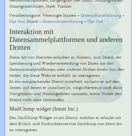
Geräteinformationen; Längengrad (der Stadt); Nutzungsdaten;
Sitzungsstatistiken; Stadt; Tracker.
Verarbeitungsort: Vereinigte Staaten –
Datenschutzerklärung
–
Opt Out
; Irland –
Datenschutzerklärung
–
Opt Out
.
Interaktion mit
Datensammelplattformen und anderen
Dritten
Diese Art von Diensten erlauben es Nutzern, zum Zweck der
Speicherung und Wiederverwendung von Daten mit den
Datensammelplattformen oder anderen Dritten direkt von den
Seiten, die diese Website enthält, zu interagieren.
Ist ein entsprechender Dienst installiert, so kann er auf den
Seiten, auf denen er installiert ist, möglicherweise auch dann
Navigations- und Nutzungsdaten sammeln, wenn Nutzer den
Dienst nicht aktiv verwenden.
MailChimp widget (Intuit Inc.)
Das MailChimp Widget ist ein Dienst, welcher es erlaubt mit
dem E-Mail- und Nachrichtenservice Mailchimp von Intuit Inc.
zu interagieren.