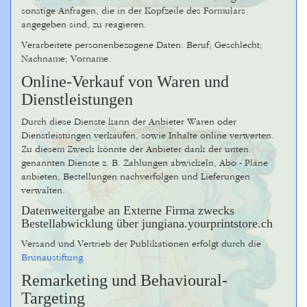
sonstige Anfragen, die in der Kopfzeile des Formulars
angegeben sind, zu reagieren.
Verarbeitete personenbezogene Daten: Beruf; Geschlecht;
Nachname; Vorname.
Online-Verkauf von Waren und
Dienstleistungen
Durch diese Dienste kann der Anbieter Waren oder
Dienstleistungen verkaufen, sowie Inhalte online verwerten.
Zu diesem Zweck könnte der Anbieter dank der unten
genannten Dienste z. B. Zahlungen abwickeln, Abo - Pläne
anbieten, Bestellungen nachverfolgen und Lieferungen
verwalten.
Datenweitergabe an Externe Firma zwecks
Bestellabwicklung über jungiana.yourprintstore.ch
Versand und Vertrieb der Publikationen erfolgt durch die
Brunaustiftung
Remarketing und Behavioural-
Targeting