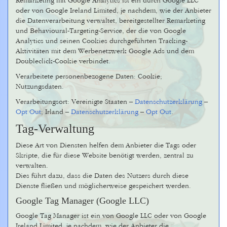
Remarketing mit Google Analytics ist ein durch Google LLC
oder von Google Ireland Limited, je nachdem, wie der Anbieter
die Datenverarbeitung verwaltet, bereitgestellter Remarketing
und Behavioural-Targeting-Service, der die von Google
Analytics und seinen Cookies durchgeführten Tracking-
Aktivitäten mit dem Werbenetzwerk Google Ads und dem
Doubleclick-Cookie verbindet.
Verarbeitete personenbezogene Daten: Cookie;
Nutzungsdaten.
Verarbeitungsort: Vereinigte Staaten –
Datenschutzerklärung
–
Opt Out
; Irland –
Datenschutzerklärung
–
Opt Out
.
Tag-Verwaltung
Diese Art von Diensten helfen dem Anbieter die Tags oder
Skripte, die für diese Website benötigt werden, zentral zu
verwalten.
Dies führt dazu, dass die Daten des Nutzers durch diese
Dienste fließen und möglicherweise gespeichert werden.
Google Tag Manager (Google LLC)
Google Tag Manager ist ein von Google LLC oder von Google
Ireland Limited, je nachdem, wie der Anbieter die